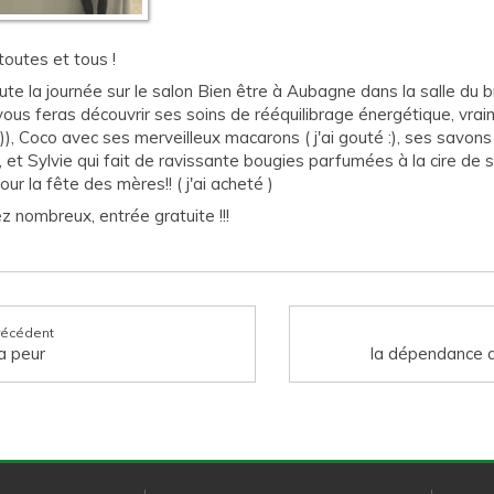
toutes et tous !
oute la journée sur le salon Bien être à Aubagne dans la salle du b
vous feras découvrir ses soins de rééquilibrage énergétique, vrai
:))), Coco avec ses merveilleux macarons ( j'ai gouté :), ses savons 
, et Sylvie qui fait de ravissante bougies parfumées à la cire de so
ur la fête des mères!! ( j'ai acheté )
z nombreux, entrée gratuite !!!
récédent
a peur
la dépendance a