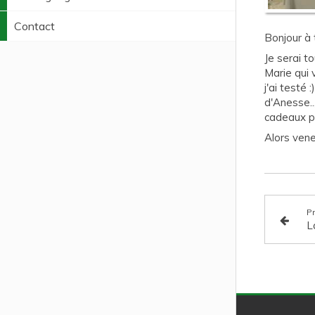
Contact
Bonjour à 
Je serai t
Marie qui 
j'ai testé 
d'Anesse..
cadeaux po
Alors vene
P
L