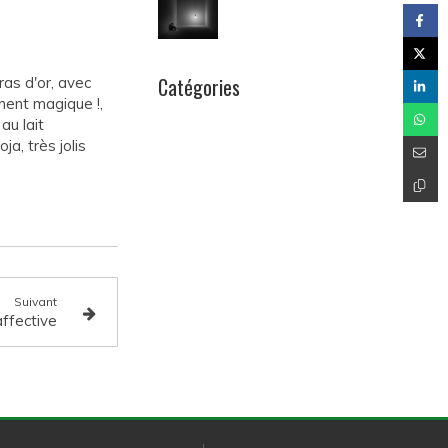
Catégories
ras d'or, avec
ment magique !,
au lait
ja, très jolis
Suivant
ffective