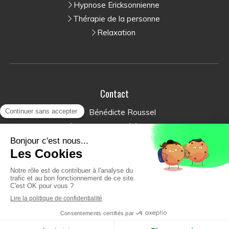
Hypnose Ericksonnienne
Thérapie de la personne
Relaxation
Contact
Bénédicte Roussel
Afficher le téléphone
Du
Lundi
au
Jeudi
de
8h
à
12h
et de
13h
à
20h
Le
Vendredi
de
9h
à
20h
Le
Samedi
de
9h
à
13h
RDV Cabinet & Visio - Crenolibre.fr