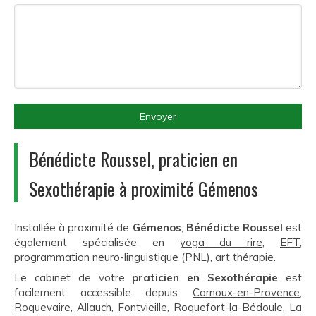
Envoyer
Bénédicte Roussel, praticien en
Sexothérapie à proximité Gémenos
Installée à proximité de
Gémenos
,
Bénédicte Roussel
est
également spécialisée en
yoga du rire
,
EFT
,
programmation neuro-linguistique (PNL)
,
art thérapie
.
Le cabinet de votre
praticien en Sexothérapie
est
facilement accessible depuis
Carnoux-en-Provence
,
Roquevaire
,
Allauch
,
Fontvieille
,
Roquefort-la-Bédoule
,
La