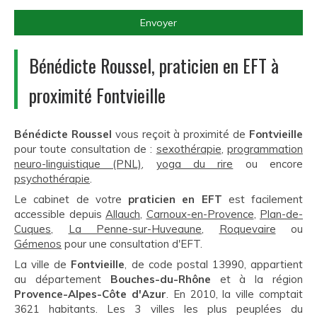
Envoyer
Bénédicte Roussel, praticien en EFT à
proximité Fontvieille
Bénédicte Roussel
vous reçoit à proximité de
Fontvieille
pour toute consultation de :
sexothérapie
,
programmation
neuro-linguistique (PNL)
,
yoga du rire
ou encore
psychothérapie
.
Le cabinet de votre
praticien en EFT
est facilement
accessible depuis
Allauch
,
Carnoux-en-Provence
,
Plan-de-
Cuques
,
La Penne-sur-Huveaune
,
Roquevaire
ou
Gémenos
pour une consultation d'EFT.
La ville de
Fontvieille
, de code postal 13990, appartient
au département
Bouches-du-Rhône
et à la région
Provence-Alpes-Côte d'Azur
. En 2010, la ville comptait
3621 habitants. Les 3 villes les plus peuplées du